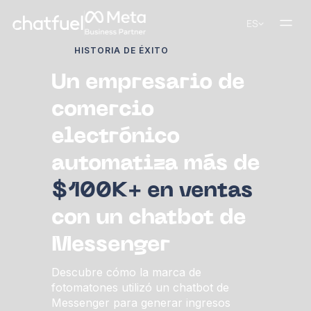
ES
HISTORIA DE ÉXITO
Un empresario de
comercio
electrónico
automatiza más de
$100K+ en ventas
con un chatbot de
Messenger
Descubre cómo la marca de
fotomatones utilizó un chatbot de
Messenger para generar ingresos