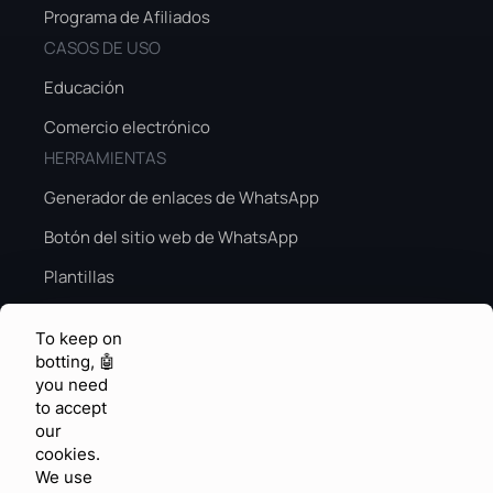
Programa de Afiliados
CASOS DE USO
Educación
Comercio electrónico
HERRAMIENTAS
Generador de enlaces de WhatsApp
Botón del sitio web de WhatsApp
Plantillas
Guía de ventas de temporada alta
To keep on
Temporada alta de IA
botting, 🤖
you need
CONOCIMIENTO Y RETROALIMENTACIÓN
to accept
Centro de ayuda
our
cookies.
Comunidad
We use