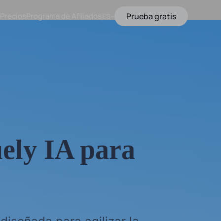
Precios
Programa de Afiliados
Prueba gratis
ES
uely IA para