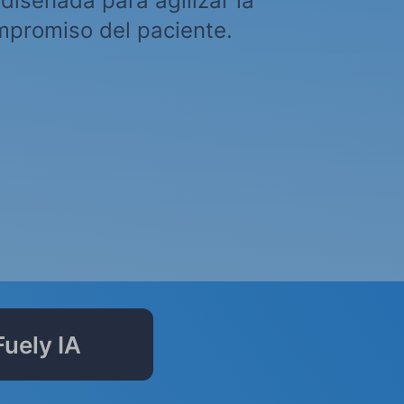
diseñada para agilizar la
ompromiso del paciente.
Fuely IA