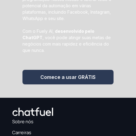
potencial da automação em várias
plataformas, incluindo Facebook, Instagram,
WhatsApp e seu site.
Com o Fuely AI,
desenvolvido pelo
ChatGPT
, você pode atingir suas metas de
negócios com mais rapidez e eficiência do
que nunca.
Comece a usar GRÁTIS
Sobre nós
Carreiras