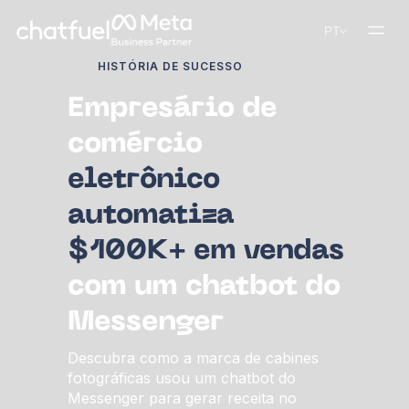
PT
HISTÓRIA DE SUCESSO
Empresário de
comércio
eletrônico
automatiza
$100K+ em vendas
com um chatbot do
Messenger
Descubra como a marca de cabines
fotográficas usou um chatbot do
Messenger para gerar receita no