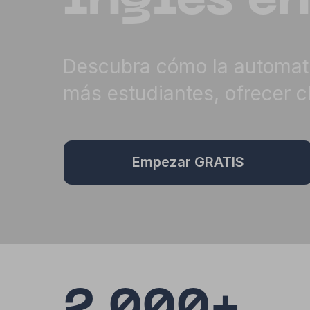
inglés e
Descubra cómo la automati
más estudiantes, ofrecer c
Empezar GRATIS
2,000+