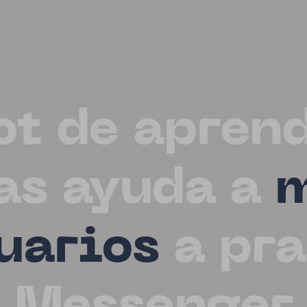
ot de aprend
as ayuda a
m
uarios
a pra