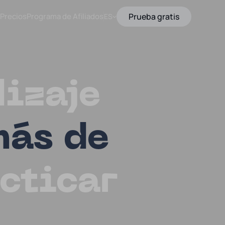
Precios
Programa de Afiliados
Prueba gratis
ES
izaje
ás de
cticar