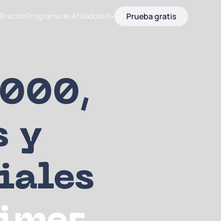
Precios
Programa de Afiliados
Prueba gratis
ES
000,
s y
iales