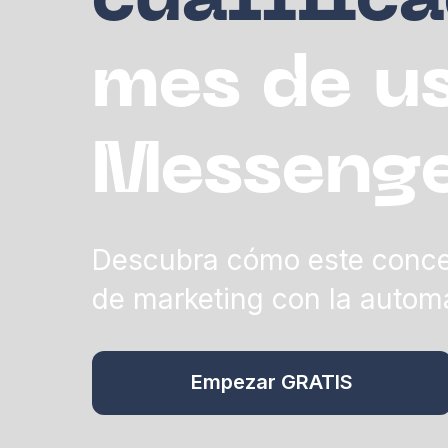
cualific
mes de us
Messeng
Descubra cómo este conces
de marketing con la autom
Empezar GRATIS