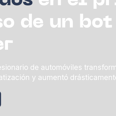
ados
en el p
o de un bot
er
ionario de automóviles transform
atización y aumentó drásticament