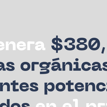
enera
$380,
as orgánica
entes potenc