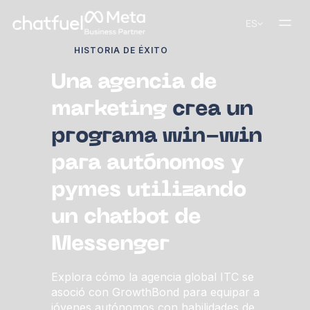
ES
HISTORIA DE ÉXITO
Una agencia de
marketing
crea un
programa win-win
para autónomos y
pymes utilizando
un chatbot de
Messenger
Explora cómo la agencia global ITC se
asoció con GrowthBond para equipar a
jóvenes autónomos con habilidades de