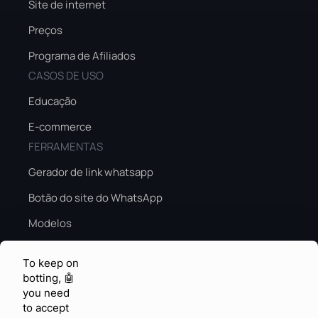
Site de internet
Preços
Programa de Afiliados
CASOS DE USO
Educação
E-commerce
FERRAMENTAS
Gerador de link whatsapp
Botão do site do WhatsApp
Modelos
Guia de vendas na alta temporada
To keep on
Alta temporada de IA
botting, 🤖
you need
CONHECIMENTO E FEEDBACK
to accept