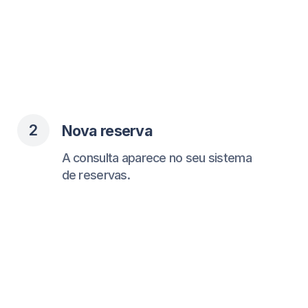
3
Lembretes e
acompanhamentos
O Chatfuel envia lembretes,
acompanhamentos e campanhas
em massa para atrair os clientes
de volta.