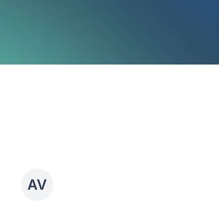
Faça Seu Negócio Crescer Grátis
Faça Seu Negócio Crescer Grátis
Más clientes
Chatbot com IA para WhatsApp,
Instagram, Facebook e TikTok
Botão do WhatsApp para seu site
Ferramenta de agendamentos online
Respostas automáticas para
comentários no Instagram, Facebook