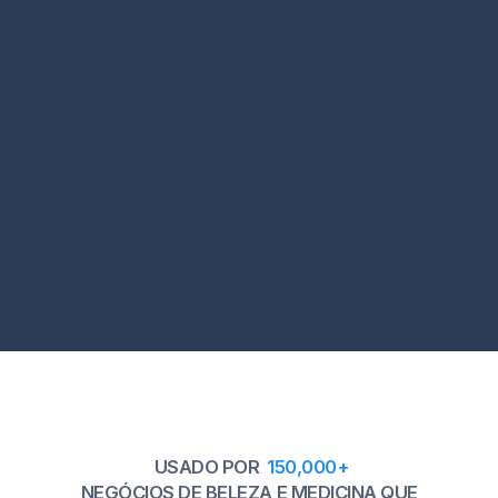
que eu agende para as 4 pm? ⭐
4 pm está perfeito, obrigado!
Até amanhã! Vou te enviar um
lembrete 1 hora antes da sessão
USADO POR
150,000+
NEGÓCIOS DE BELEZA E MEDICINA QUE
ODEIAM O DM MANUAL