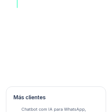
Menos faltas
Lembretes automáticos
Reagendamento fácil
Mais vendas recorrentes
Qualificação de leads
Mensagens em massa pelo WhatsApp
para promoções e novidades
Ofertas personalizadas / upsell
Segmentação de clientes para
mensagens direcionadas
Por que a Chatfuel
Configure em 1 Minuto
Você não é uma pessoa técnica? Nós
entendemos. Comece a usar o Chatfuel