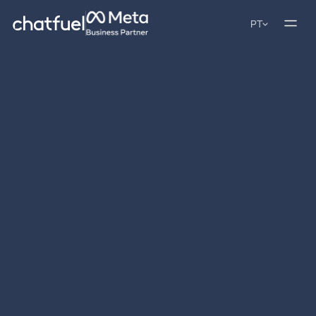
PT
4.8/5
4.9/5