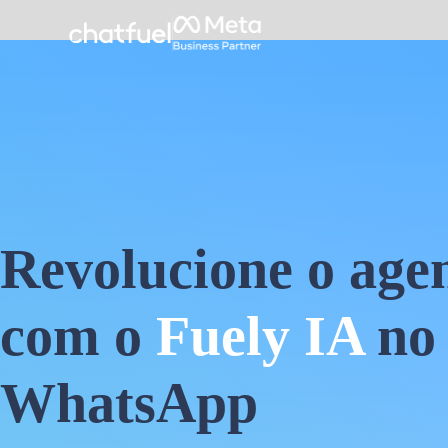
Revolucione o ag
com o
Fuely IA
no 
WhatsApp