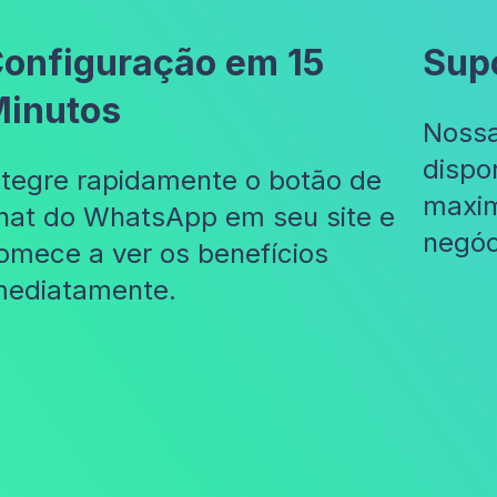
onfiguração em 15
Sup
inutos
Nossa
dispo
ntegre rapidamente o botão de
maxim
hat do WhatsApp em seu site e
negóc
omece a ver os benefícios
mediatamente.