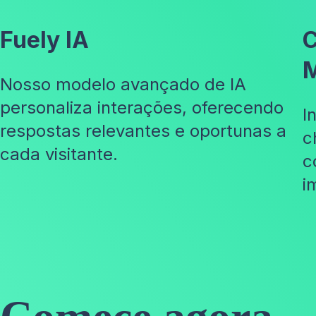
Fuely IA
C
M
Nosso modelo avançado de IA
personaliza interações, oferecendo
I
respostas relevantes e oportunas a
c
cada visitante.
c
i