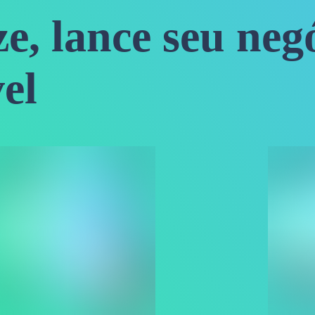
e, lance seu neg
vel