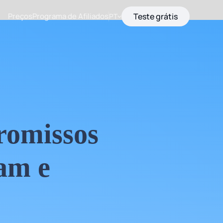
Preços
Programa de Afiliados
Teste grátis
PT
romissos
am e