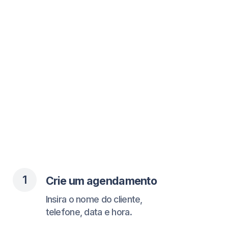
1
Crie um agendamento
Insira o nome do cliente,
telefone, data e hora.
2
O cliente recebe confirmação
Pelo WhatsApp com todos os