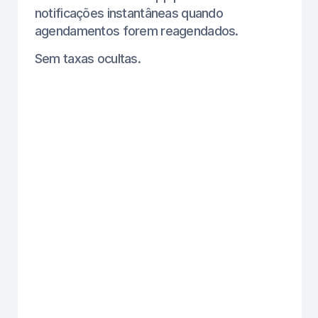
Lembretes automáticos para clientes.
nenhuma configuração do whatsapp é
necessária — usaremos nosso número,
gratuitamente.