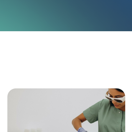
Por Que o Chatfuel
Grátis Para Sempre
Um calendário para toda a sua equipe com
lembretes no Whatsapp para clientes e
notificações instantâneas quando
agendamentos forem reagendados.