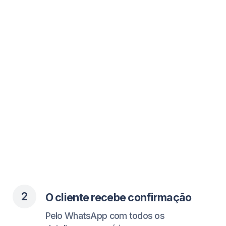
detalhes necessários.
3
O cliente recebe lembretes
Você tem menos faltas e uma
agenda mais cheia.