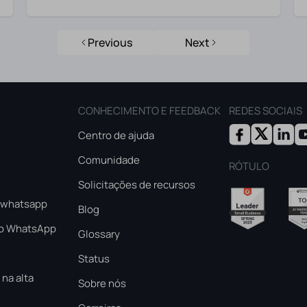
Previous
Next
CONHECIMENTO E FEEDBACK
REDES SOCIAIS
Centro de ajuda
Comunidade
RÓTULO
Solicitações de recursos
k whatsapp
Blog
do WhatsApp
Glossary
Status
na alta
Sobre nós