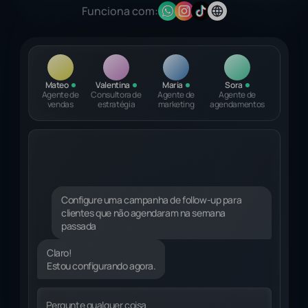
Funciona com:
Mateo
Valentina
Maria
Sora
Agente de
Consultora de
Agente de
Agente de
vendas
estratégia
marketing
agendamentos
Configure uma campanha de follow-up para
clientes que não agendaram na semana
passada
Claro!
Estou configurando agora.
Identificando clientes relevantes...
Pergunte qualquer coisa