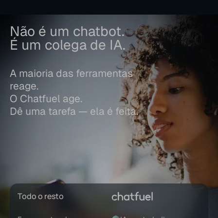
Não é um chatbot.
É um colega de IA.
A maioria das ferramentas
reage.
O Chatfuel age.
Dê uma tarefa — ela é feita.
Todo o resto