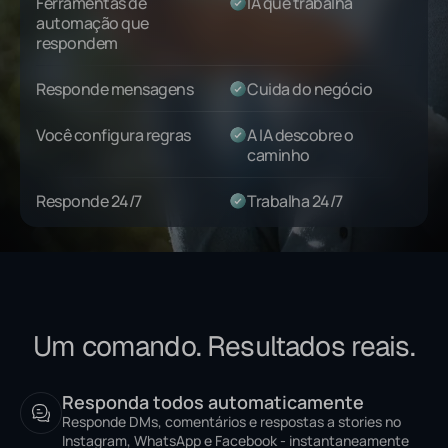
Ferramentas de
IA que trabalha
automação que
respondem
Responde mensagens
Cuida do negócio
Você configura regras
A IA descobre o
caminho
Responde 24/7
Trabalha 24/7
Um comando. Resultados reais.
Responda todos automaticamente
Responde DMs, comentários e respostas a stories no
Instagram, WhatsApp e Facebook - instantaneamente