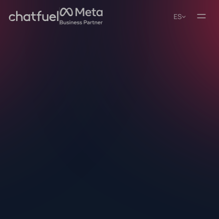
ES
4.8/5
4.9/5
Automatiza tu TikTok