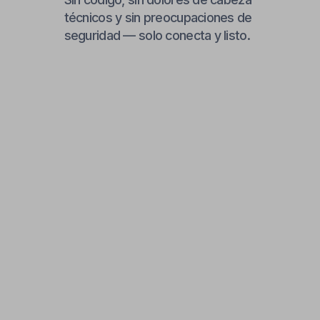
4
Configura disparadores
inteligentes para comentarios
y DMs
Define palabras clave como “precio”
o “cómo agendar” — o responde a
todos los comentarios en tus videos,
incluyendo respuestas a anuncios e
hilos.