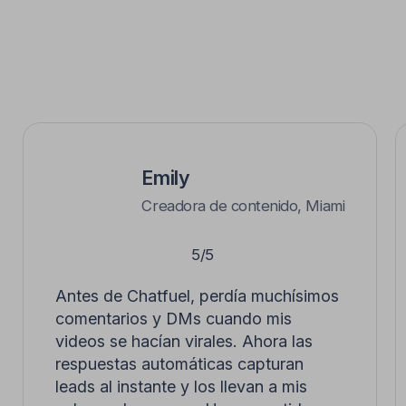
¿Puedo personalizar los
mensajes automáticos de
TikTok?
¡Claro! Puedes editar cada mensaje para que
coincida con el tono de tu marca, añadir emojis,
enlaces o personalización según el perfil.
¿Mis seguidores sabrán que
es un chatbot y no yo?
Solo si tú se los dices 😉 — las respuestas suenan
humanas por defecto, y puedes intervenir en
cualquier momento para seguir la conversación
manualmente.
¿Puedo redirigir el tráfico a
WhatsApp o a mi herramienta de
reservas?
Sí — el flujo de automatización de DMs de TikTok