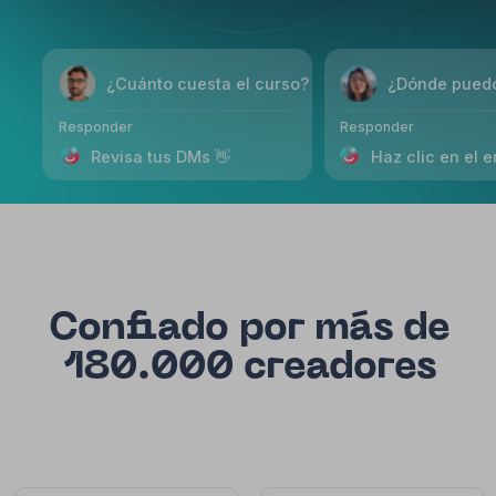
Confiado por más de
180.000 creadores
Diego Herrera
Andrés Navarro
@diegoflow
@andresbeat
Socio oficial de TikTok Business
Cumple con SOC 2
Listo para GDPR