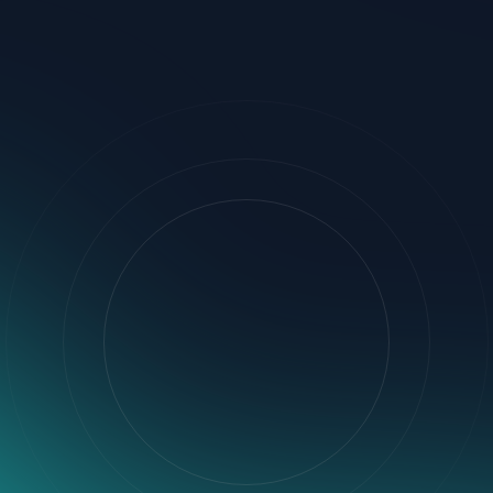
VENTAS
$12.4K
21%
¿Cuánto cuesta el curso?
¿Dónde puedo inscribirm
Responder
Responder
Revisa tus DMs 👋
Haz clic en el enlace de la 