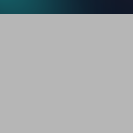
FUNDADORES
DE CLÍNICAS
Y BIENESTAR
El costo de responder
manualmente está
afectando tus ingresos:
Perder UN solo comentario
en un video viral
-$200-$500+
en ventas perdidas
Responder con más de 2