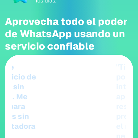
los días.
Aprovecha todo el poder
de WhatsApp usando un
servicio confiable
"Tiene un sistema de soporte
por chat basado en
inteligencia artificial que
aprende y predice la
respuesta más probable a la
pregunta y ayuda a identificar
el mercado adecuado para el
negocio".