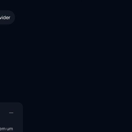
vider
s em um