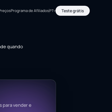
Preços
Programa de Afiliados
Teste grátis
PT
ade quando
s para vender e