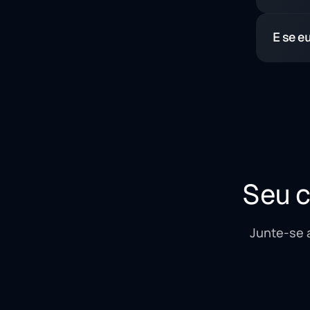
O fatur
E se e
Se seu 
configu
Seu c
Junte-se 