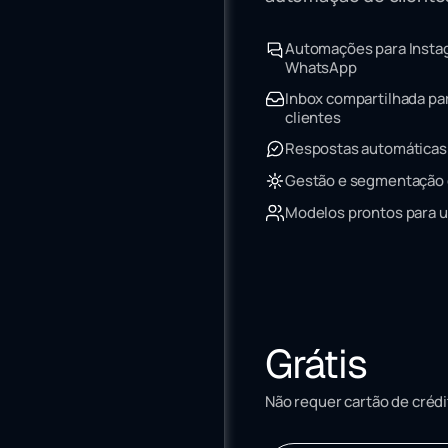
Automações para Insta
WhatsApp
Inbox compartilhada pa
clientes
Respostas automáticas 
Gestão e segmentação 
Modelos prontos para u
Grátis
Não requer cartão de crédi