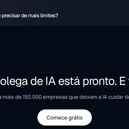
amento anual reduz o preço mensal equivalente e é pago pelo ano
u precisar de mais limites?
uso passar dos limites do plano, fale conosco e ajudaremos a esco
ração certa.
olega de IA está pronto. E
a mais de 150.000 empresas que deixam a IA cuidar do
Comece grátis