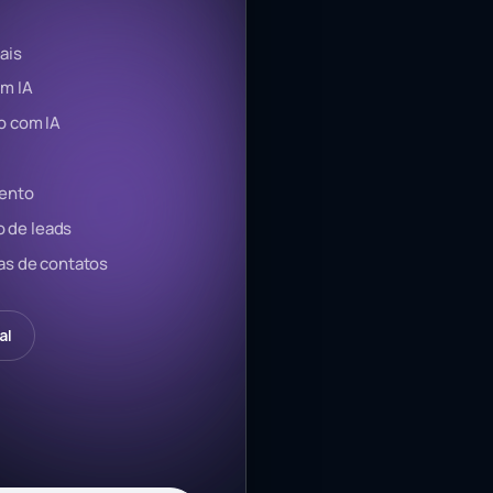
ais
m IA
o com IA
mento
o de leads
s de contatos
al