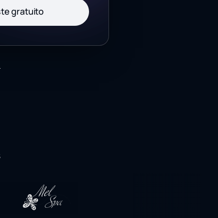
ste gratuito
.
s