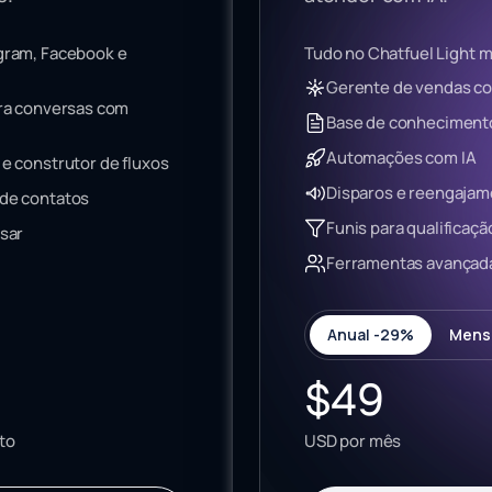
gram, Facebook e
Tudo no Chatfuel Light m
Gerente de vendas co
ra conversas com
Base de conheciment
Automações com IA
e construtor de fluxos
Disparos e reengaja
de contatos
Funis para qualificaçã
sar
Ferramentas avançada
Anual -29%
Mens
$49
to
USD por mês