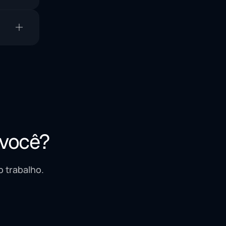
.
lher a
 você?
 trabalho.