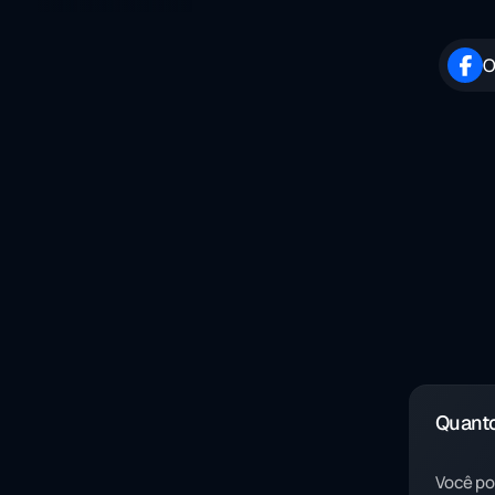
O
Quanto
Você po