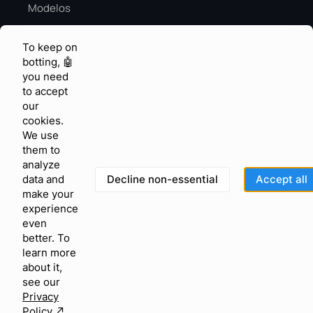
Modelos
Guia de vendas na alta temporada
To keep on
Alta temporada de IA
botting, 🤖
you need
CONHECIMENTO E FEEDBACK
to accept
Centro de ajuda
our
cookies.
Comunidade
We use
them to
Solicitações de recursos
analyze
Blog
Decline non-essential
Accept all
data and
make your
Glossary
experience
even
Status
better. To
learn more
Termos de Uso
about it,
Política de Privacidade
see our
Privacy
GDPR
Policy
↗︎