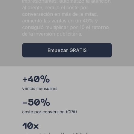
impresionantes: automatizó la atención
al cliente, redujo el coste por
conversación en más de la mitad,
aumentó las ventas en un 40% y
consiguió multiplicar por 10 el retorno
de la inversión publicitaria.
Empezar GRATIS
+40%
ventas mensuales
-50%
coste por conversión (CPA)
10x