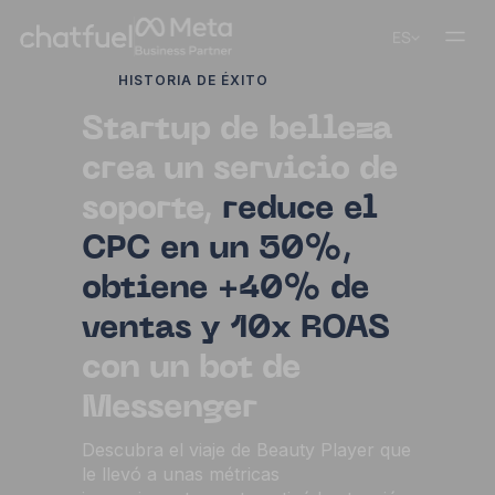
ES
HISTORIA DE ÉXITO
Startup de belleza
crea un servicio de
soporte,
reduce el
CPC en un 50%,
obtiene +40% de
ventas y 10x ROAS
con un bot de
Messenger
Descubra el viaje de Beauty Player que
le llevó a unas métricas