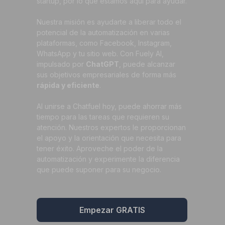
startup, por lo que estamos aquí para ayudar.
Nuestra misión es ayudarte a liberar todo el
potencial de la automatización en varias
plataformas, como Facebook, Instagram,
WhatsApp y tu sitio web. Con Fuely AI,
impulsado por
ChatGPT
, puede alcanzar
sus objetivos empresariales de forma más
rápida y eficiente
.
Al unirse a Chatfuel hoy, puede ahorrar más
tiempo para las tareas que requieren su
atención. Nuestros expertos le proporcionan
el apoyo y la orientación que necesita para
tener éxito. Aproveche el poder de la
automatización y experimente la diferencia
que puede suponer para su negocio.
Empezar GRATIS