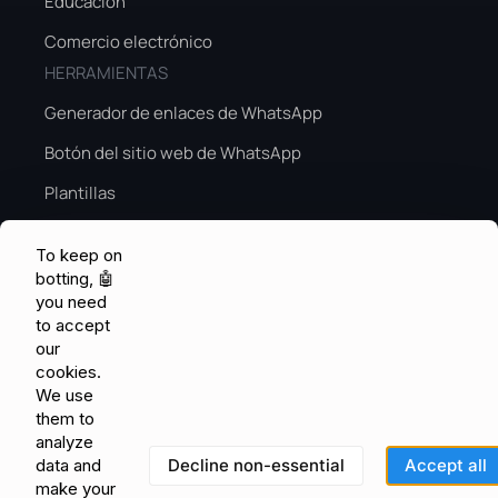
Educación
Comercio electrónico
HERRAMIENTAS
Generador de enlaces de WhatsApp
Botón del sitio web de WhatsApp
Plantillas
Guía de ventas de temporada alta
To keep on
Temporada alta de IA
botting, 🤖
you need
CONOCIMIENTO Y RETROALIMENTACIÓN
to accept
Centro de ayuda
our
cookies.
Comunidad
We use
them to
Pedidos de características
analyze
Blog
Decline non-essential
Accept all
data and
make your