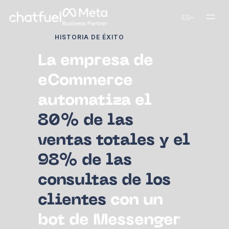
ES
HISTORIA DE ÉXITO
La empresa de
eCommerce
automatiza el
80% de las
ventas totales y el
98% de las
consultas de los
clientes
con un
bot de Messenger