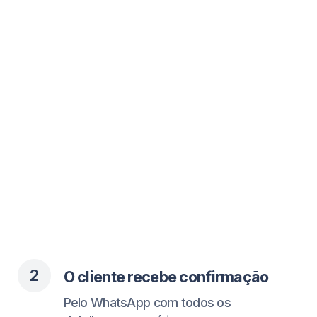
detalhes necessários.
3
O cliente recebe lembretes
Você tem menos faltas e uma
agenda mais cheia.