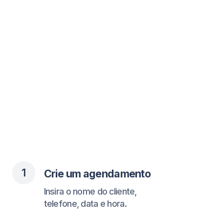
1
Crie um agendamento
Insira o nome do cliente,
telefone, data e hora.
2
O cliente recebe confirmação
Pelo WhatsApp com todos os