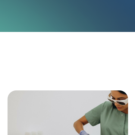
Por Que o Chatfuel
Grátis Para Sempre
Um calendário para toda a sua equipe com
lembretes no Whatsapp para clientes e
notificações instantâneas quando
agendamentos forem reagendados.