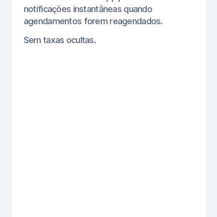
Lembretes automáticos para clientes.
nenhuma configuração do whatsapp é
necessária — usaremos nosso número,
gratuitamente.