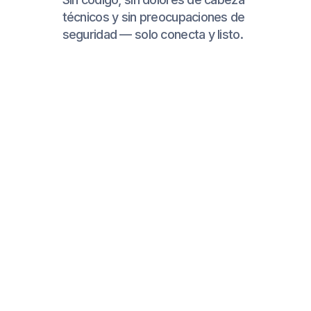
4
Configura disparadores
inteligentes para comentarios
y DMs
Define palabras clave como “precio”
o “cómo agendar” — o responde a
todos los comentarios en tus videos,
incluyendo respuestas a anuncios e
hilos.