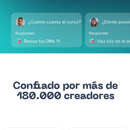
Confiado por más de
180.000 creadores
Diego Herrera
Andrés Navarro
@diegoflow
@andresbeat
Socio oficial de TikTok Business
Cumple con SOC 2
Listo para GDPR