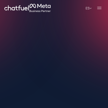
ES
4.8/5
4.9/5
Automatiza tu TikTok