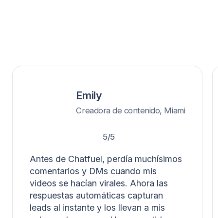
¿Puedo personalizar los
mensajes automáticos de
TikTok?
¡Claro! Puedes editar cada mensaje para que
coincida con el tono de tu marca, añadir emojis,
enlaces o personalización según el perfil.
¿Mis seguidores sabrán que
es un chatbot y no yo?
Solo si tú se los dices 😉 — las respuestas suenan
humanas por defecto, y puedes intervenir en
cualquier momento para seguir la conversación
manualmente.
¿Puedo redirigir el tráfico a
WhatsApp o a mi herramienta de
reservas?
Sí — el flujo de automatización de DMs de TikTok