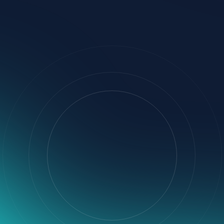
VENTAS
$12.4K
21%
¿Cuánto cuesta el curso?
¿Dónde puedo inscribirm
Responder
Responder
Revisa tus DMs 👋
Haz clic en el enlace de la 