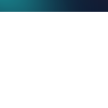
FUNDADORES
DE CLÍNICAS
Y BIENESTAR
El costo de responder
manualmente está
afectando tus ingresos:
Perder UN solo comentario
en un video viral
-$200-$500+
en ventas perdidas
Responder con más de 2