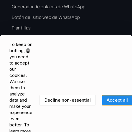
Generador de enlaces de WhatsApp
Botón del sitio web de WhatsApp
Plantillas
Guía de ventas de temporada alta
To keep on
Temporada alta de IA
botting, 🤖
you need
CONOCIMIENTO Y RETROALIMENTACIÓN
to accept
Centro de ayuda
our
cookies.
Comunidad
We use
them to
Pedidos de características
analyze
Blog
Decline non-essential
Accept all
data and
make your
Glossary
experience
even
Estado
better. To
learn more
Términos de Uso