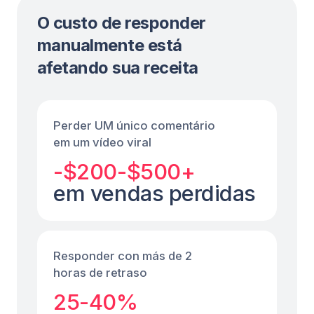
Vídeo viral promovendo
seu produto
Um usuário comenta “Quanto custa?” — Fuely
IA responde: “Vou te enviar os detalhes na
DM — só me mande uma mensagem!”.
Quando ele escreve, a Fuely IA continua a
conversa e pode fechar a venda.