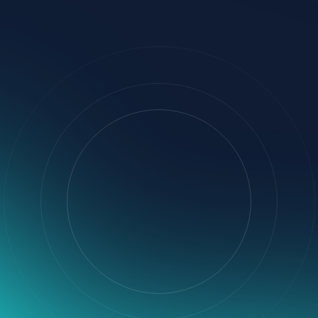
VENDAS
$12.4K
21%
Quanto custa o curso?
Onde posso me inscrever
Responder
Responder
Confira suas DMs 👋
Clique no link da bio