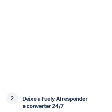
4
Configure gatilhos
inteligentes para
comentários e DMs
Defina palavras-chave como “preço” ou
“como agendar” — ou responda a todos
os comentários nos seus vídeos,
incluindo anúncios e threads.