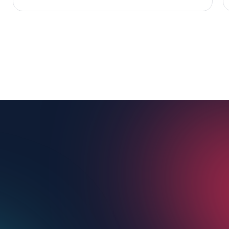
agendamento/pagamento direto no DM.
Posso desligar a automação
quando quiser?
Com certeza. Você tem controle total pelo painel.
Pause, edite ou pare a automação do TikTok
quando quiser.