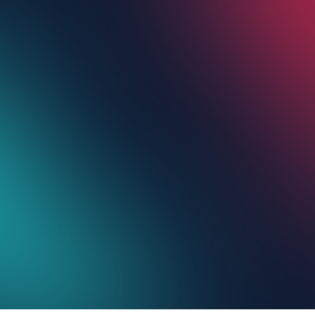
PEQUENOS
NEGÓCIOS
NO TIKTOK
CRIADORES
DE CURSOS
PROFISSIONAIS
DE BELEZA
COACHES
CRIADORES DE
DE FITNESS
CONTEÚDO