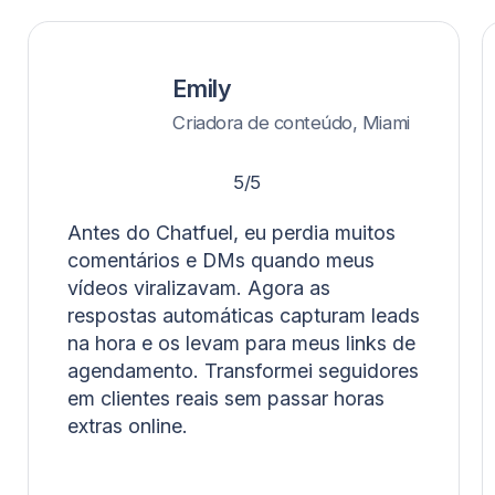
mensagens automáticas
do TikTok?
Claro! Você pode editar cada mensagem para
combinar com o tom da sua marca, adicionar
emojis, links ou até personalização por perfil.
Meus seguidores saberão que
é um chatbot e não eu?
Só se você contar 😉 — as respostas parecem
humanas por padrão, e você pode entrar na
conversa manualmente a qualquer momento.
Posso redirecionar o tráfego
para o WhatsApp ou minha
ferramenta de agendamentos?
Sim — o fluxo de automação de DMs do TikTok
pode enviar links para WhatsApp, Calendly ou
qualquer ferramenta externa de