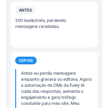
DM
Cada minuto que
você espera,
a Fuely IA
já
poderia estar
trabalhando