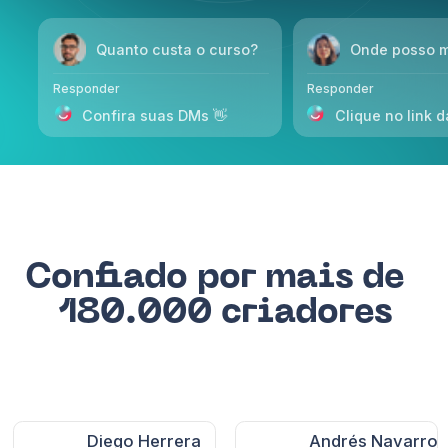
Confiado por mais de
180.000 criadores
Diego Herrera
Andrés Navarro
@diegoflow
@andresbeat
Compatível com SOC 2
Pronto para GDPR
Parceiro oficial do TikTok Business