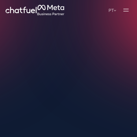
PT
4.8/5
4.9/5
Automatize seu TikTok