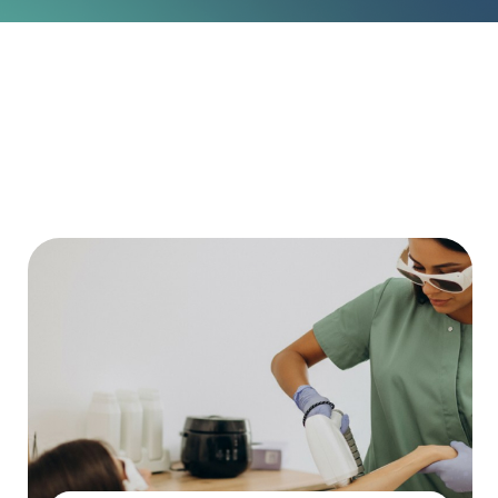
Por Que o Chatfuel
Grátis Para Sempre
Um calendário para toda a sua equipe com
lembretes no Whatsapp para clientes e
notificações instantâneas quando
agendamentos forem reagendados.
Sem taxas ocultas.