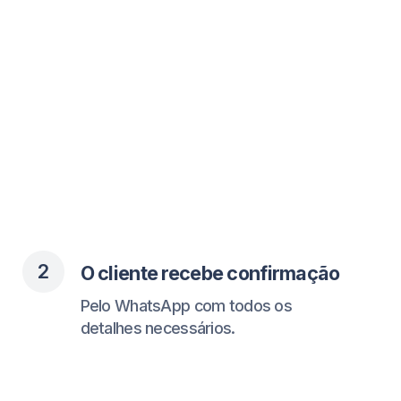
3
O cliente recebe lembretes
Você tem menos faltas e uma
agenda mais cheia.