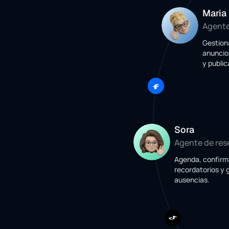
Maria
Agente
Gestion
anuncio
y publi
Sora
Agente de res
Agenda, confirm
recordatorios y 
ausencias.