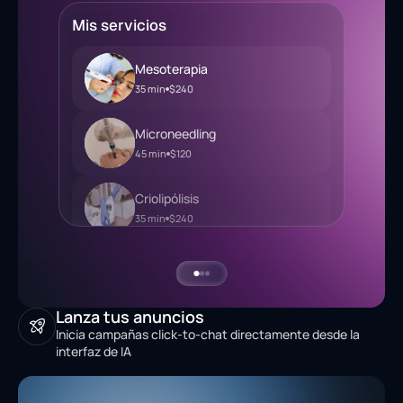
Mis servicios
Mesoterapia
35 min
$240
Microneedling
45 min
$120
Criolipólisis
35 min
$240
Lanza tus anuncios
Inicia campañas click-to-chat directamente desde la
interfaz de IA