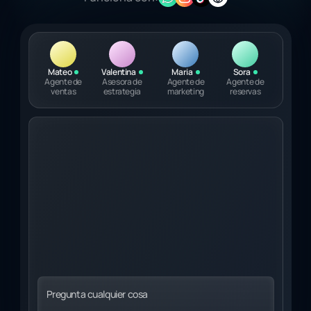
Mateo
Valentina
Maria
Sora
Agente de
Asesora de
Agente de
Agente de
ventas
estrategia
marketing
reservas
Pregunta cualquier cosa