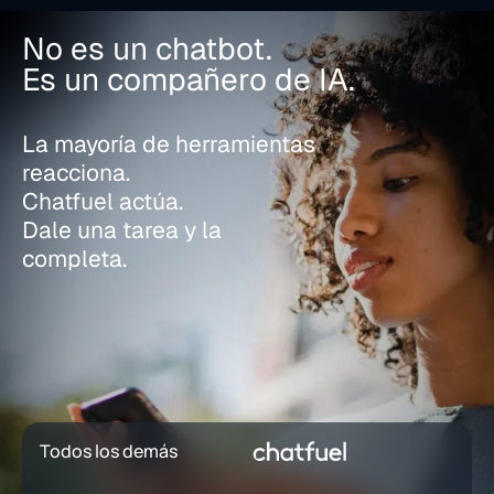
No es un chatbot.
Es un compañero de IA.
La mayoría de herramientas
reacciona.
Chatfuel actúa.
Dale una tarea y la
completa.
Todos los demás