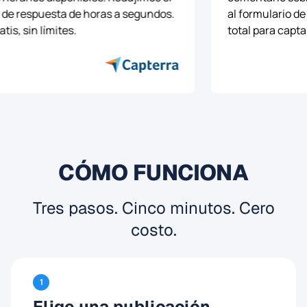
puesta de horas a segundos.
al formulario de presu
 límites.
total para captar leads.
CÓMO FUNCIONA
Tres pasos. Cinco minutos. Cero
costo.
1
Elige una publicación