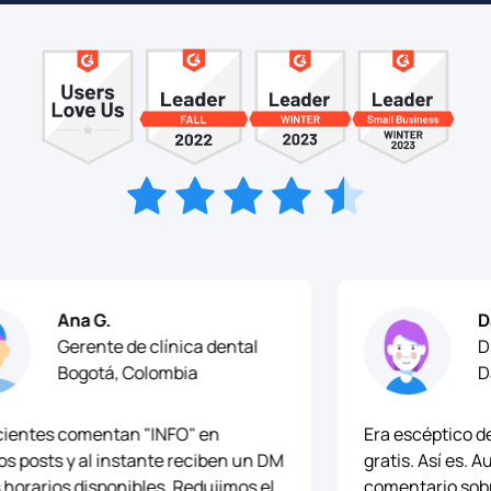
Ana G.
David M.
Gerente de clínica dental
Dueño d
Bogotá, Colombia
Dallas, T
 comentan "INFO" en
Era escéptico de que "gr
 y al instante reciben un DM
gratis. Así es. Autorr
os disponibles. Redujimos el
comentario sobre coti