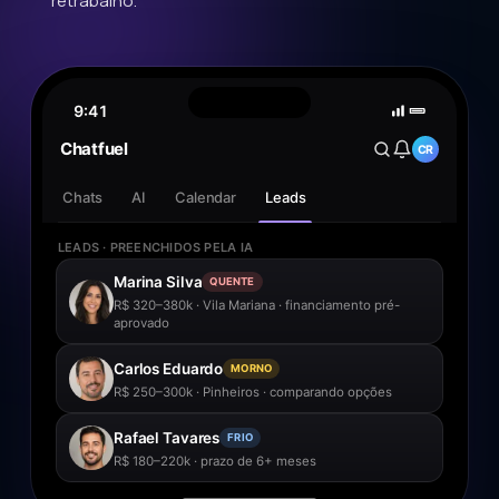
retrabalho.
9:41
Chatfuel
CR
Chats
AI
Calendar
Leads
LEADS · PREENCHIDOS PELA IA
Marina Silva
QUENTE
R$ 320–380k · Vila Mariana · financiamento pré-
aprovado
Carlos Eduardo
MORNO
R$ 250–300k · Pinheiros · comparando opções
Rafael Tavares
FRIO
R$ 180–220k · prazo de 6+ meses