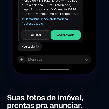
menos de R$ 380k? Existe — mas não
dura a semana. 65 m², reformado, 1
vaga, 2 min do metrô. Comenta
CASA
que eu te mando o material completo. ✨
#vilamariana #imovelvilamariana
#aptosaopaulo
Ajustar
Aprovado
Postado ✨
Mensagem
Suas fotos de imóvel,
prontas pra anunciar.