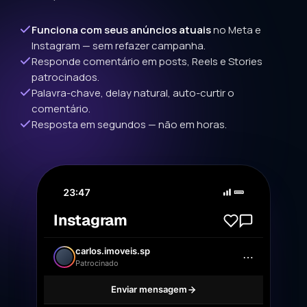
Funciona com seus anúncios atuais
no Meta e
Instagram — sem refazer campanha.
Responde comentário em posts, Reels e Stories
patrocinados.
Palavra-chave, delay natural, auto-curtir o
comentário.
Resposta em segundos — não em horas.
23:47
Instagram
carlos.imoveis.sp
⋯
Vila Mariana · 65 m²
Patrocinado
Enviar mensagem
12.4K