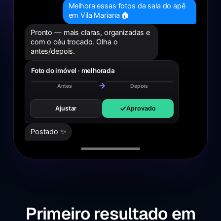
Melhora essas fotos da sala do apê
em Vila Mariana 🏠
Pronto — mais claras, organizadas e
com o céu trocado. Olha o
antes/depois.
Foto do imóvel · melhorada
Melhorada ✨
Antes
Depois
Ajustar
Aprovado
Postado ✨
Primeiro resultado em