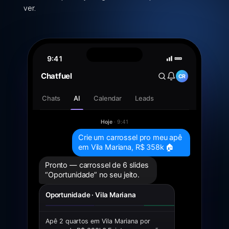
ver.
9:41
Chatfuel
CR
Chats
AI
Calendar
Leads
Hoje
· 9:41
Crie um carrossel pro meu apê
em Vila Mariana, R$ 358k 🏠
Pronto — carrossel de 6 slides
“Oportunidade” no seu jeito.
Oportunidade · Vila Mariana
Apê 2 quartos em Vila Mariana por