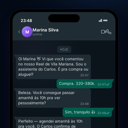
23:48
Marina Silva
M
online
HOJE
Oi Marina 👋 Vi que você comentou
no nosso Reel de Vila Mariana. Sou o
assistente do Carlos. É pra compra ou
aluguel?
23:47
Compra. 320–380k.
23:47
Beleza. Você consegue passar
amanhã às 10h pra ver
pessoalmente?
23:48
Sim, tranquilo 👍
23:48
Perfeito — agendei amanhã às 10h
pra você. O Carlos confirma de