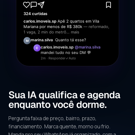
324 curtidas
carlos.imoveis.sp
Apê 2 quartos em Vila
Mariana por menos de R$ 380k
— reformado,
1 vaga, 2 min do metrô…
mais
marina.silva
Quanto tá esse?
M
carlos.imoveis.sp
@marina.silva
C
mandei tudo no seu DM 💬
2m · Responder
Auto
Sua IA qualifica e agenda
enquanto você dorme.
Pergunta faixa de preço, bairro, prazo,
financiamento. Marca quente, morno ou frio.
Manda pro seu WhatsApp já organizado, com a